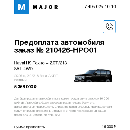
+7 495 025-10-10
Предоплата автомобиля
заказ № 210426-HPO01
Haval H9 Техно + 2.0T/218
8AT 4WD
2026 г., 2.0/218 бенз. АКПП,
полный
5 358 000
₽
Для бронирования автомобиля вы вносите предоплату в размере
16 000
рублей
. Автомобиль будет зарезервирован по цене без учета
дополнительных преимуществ. Скидки по дополнительным преимуществам
будут финально определены и применены после подтверждения ваших
персональных условий покупки a/м
Сумма предоплаты:
16 000
₽