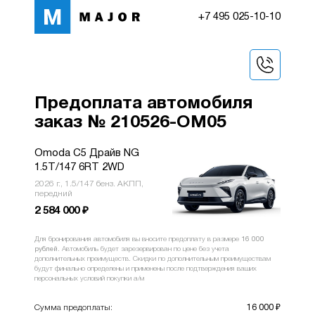
+7 495 025-10-10
Предоплата автомобиля
заказ № 210526-OM05
Omoda C5 Драйв NG
1.5T/147 6RT 2WD
2026 г., 1.5/147 бенз. АКПП,
передний
2 584 000
₽
Для бронирования автомобиля вы вносите предоплату в размере
16 000
рублей
. Автомобиль будет зарезервирован по цене без учета
дополнительных преимуществ. Скидки по дополнительным преимуществам
будут финально определены и применены после подтверждения ваших
персональных условий покупки a/м
Сумма предоплаты:
16 000
₽